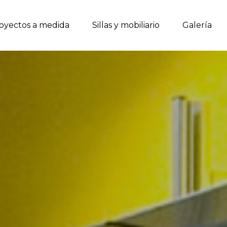
oyectos a medida
uiénes somos
Proyectos a medida
Sillas y mobiliario
Sillas y mob
Galería